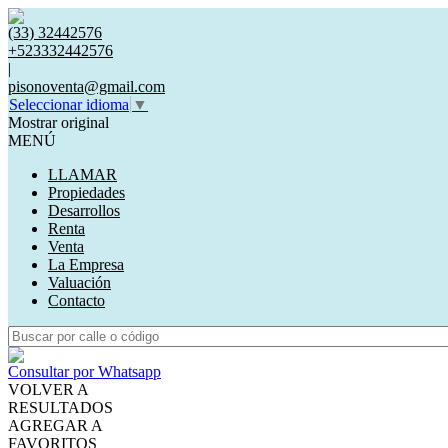
(33) 32442576
+523332442576
|
pisonoventa@gmail.com
Seleccionar idioma
▼
Mostrar original
MENÚ
LLAMAR
Propiedades
Desarrollos
Renta
Venta
La Empresa
Valuación
Contacto
Consultar por Whatsapp
VOLVER A
RESULTADOS
AGREGAR A
FAVORITOS