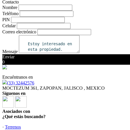
Contacto
Nombre
Teléfono
PIN
Celular
Correo electrónico
Mensaje
Enviar
0
Encuéntranos en
(33) 32442576
MOCTEZUM 361, ZAPOPAN, JALISCO , MEXICO
Síguenos en
Asociados con
¿Qué estás buscando?
·
Terrenos