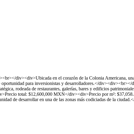
v><br></div><div>Ubicada en el corazón de la Colonia Americana, una
te oportunidad para inversionistas y desarrolladores.</div><div><br><
tratégica, rodeada de restaurantes, galerías, bares y edificios patrimonia
div>Precio total: $12,600,000 MXN</div><div>Precio por m²: $37,05
tunidad de desarrollar en una de las zonas más codiciadas de la ciudad.<